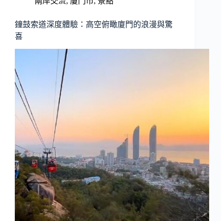
兩岸交流
,
廈門市
,
景點
鐘鼓索道深度體驗：高空俯瞰廈門的浪漫與驚
喜