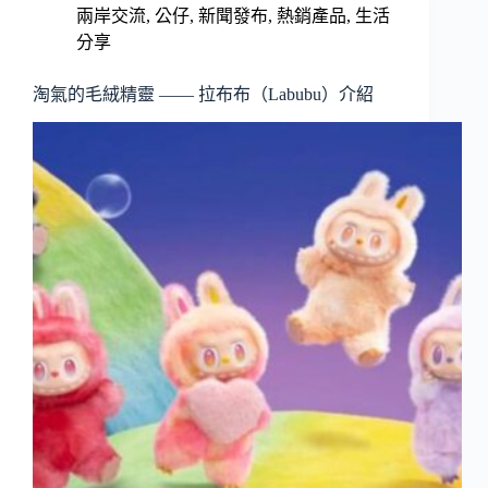
兩岸交流
,
公仔
,
新聞發布
,
熱銷產品
,
生活
分享
淘氣的毛絨精靈 —— 拉布布（Labubu）介紹