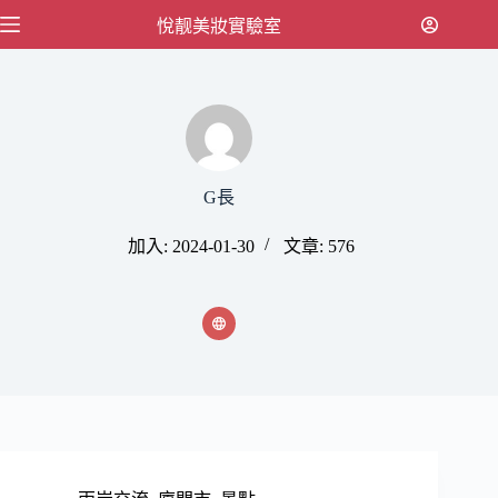
跳
悅靓美妝實驗室
至
主
要
內
容
G長
加入: 2024-01-30
文章: 576