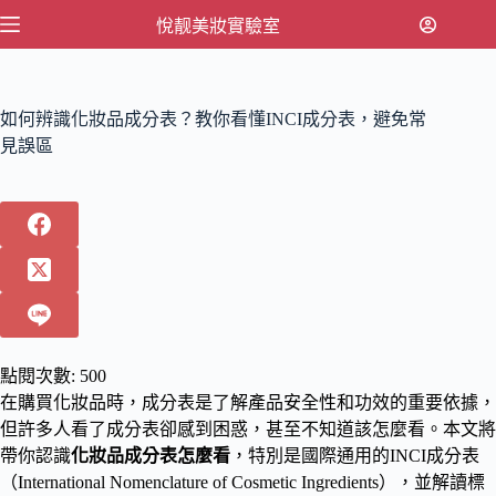
跳
悅靓美妝實驗室
至
主
要
如何辨識化妝品成分表？教你看懂INCI成分表，避免常
內
見誤區
容
點閱次數:
500
在購買化妝品時，成分表是了解產品安全性和功效的重要依據，
但許多人看了成分表卻感到困惑，甚至不知道該怎麼看。本文將
帶你認識
化妝品成分表怎麼看
，特別是國際通用的INCI成分表
（International Nomenclature of Cosmetic Ingredients），並解讀標