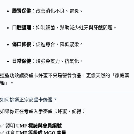
腸胃保健
：改善消化不良、胃炎。
口腔護理
：抑制細菌，幫助減少蛀牙與牙齦問題。
傷口修復
：促進癒合，降低感染。
日常保健
：增強免疫力、抗氧化。
這些功效讓麥盧卡蜂蜜不只是營養食品，更像天然的「家庭藥
箱」。
如何挑選正宗麥盧卡蜂蜜？
如果你正在考慮入手麥盧卡蜂蜜，記得：
✅ 認明
UMF 標誌與會員編號
✅ 注意
UMF 等級或 MGO 含量