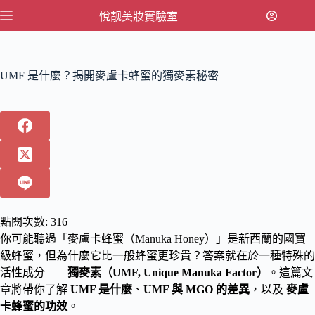
跳
悅靓美妝實驗室
至
主
要
UMF 是什麼？揭開麥盧卡蜂蜜的獨麥素秘密
內
容
點閱次數:
316
你可能聽過「麥盧卡蜂蜜（Manuka Honey）」是新西蘭的國寶
級蜂蜜，但為什麼它比一般蜂蜜更珍貴？答案就在於一種特殊的
活性成分——
獨麥素（UMF, Unique Manuka Factor）
。這篇文
章將帶你了解
UMF 是什麼
、
UMF 與 MGO 的差異
，以及
麥盧
卡蜂蜜的功效
。