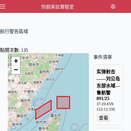
跳
悅靓美妝實驗室
至
主
要
航行警告區域
內
容
點閱次數:
135
事件清單
+
−
实弹射击
——刘公岛
东部水域—
鲁航警
891/25
37-29.85N
122-12.33E
查看