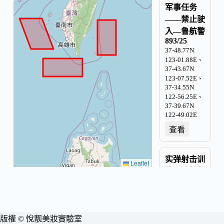
军事任务
——禁止驶
入—鲁航警
893/25
37-48.77N
123-01.88E、
37-43.67N
123-07.52E、
37-34.55N
122-56.25E、
37-39.67N
122-49.02E
查看
实弹射击训
Leaflet
练—琼航警
235/25
19-51.79N
109-12.55E、
19-50.47N
版權 © 悅靓美妝實驗室
109-12.58E、