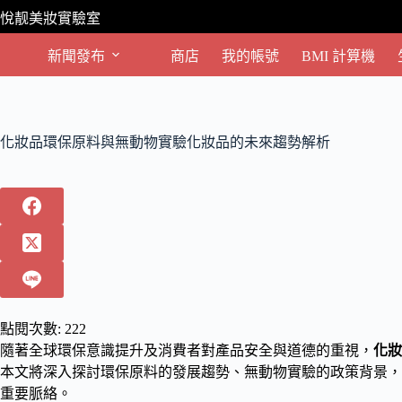
跳
悅靓美妝實驗室
至
主
新聞發布
商店
我的帳號
BMI 計算機
要
內
容
化妝品環保原料與無動物實驗化妝品的未來趨勢解析
點閱次數:
222
隨著全球環保意識提升及消費者對產品安全與道德的重視，
化妝
本文將深入探討環保原料的發展趨勢、無動物實驗的政策背景，
重要脈絡。