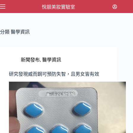
跳
悅靓美妝實驗室
至
主
要
分類
醫學資訊
內
容
新聞發布
,
醫學資訊
研究發現威而鋼可預防失智，且男女皆有效