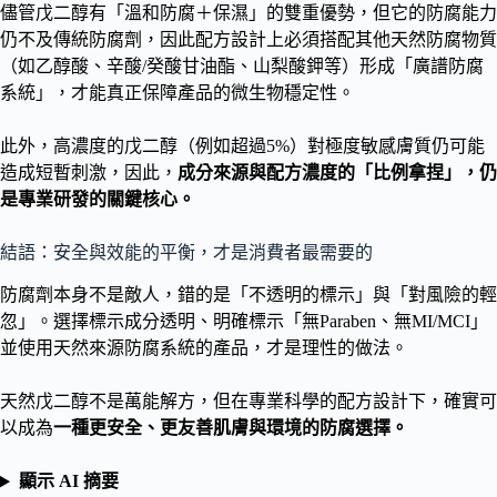
儘管戊二醇有「溫和防腐＋保濕」的雙重優勢，但它的防腐能力
仍不及傳統防腐劑，因此配方設計上必須搭配其他天然防腐物質
（如乙醇酸、辛酸/癸酸甘油酯、山梨酸鉀等）形成「廣譜防腐
系統」，才能真正保障產品的微生物穩定性。
此外，高濃度的戊二醇（例如超過5%）對極度敏感膚質仍可能
造成短暫刺激，因此，
成分來源與配方濃度的「比例拿捏」，仍
是專業研發的關鍵核心。
結語：安全與效能的平衡，才是消費者最需要的
防腐劑本身不是敵人，錯的是「不透明的標示」與「對風險的輕
忽」。選擇標示成分透明、明確標示「無Paraben、無MI/MCI」
並使用天然來源防腐系統的產品，才是理性的做法。
天然戊二醇不是萬能解方，但在專業科學的配方設計下，確實可
以成為
一種更安全、更友善肌膚與環境的防腐選擇。
顯示 AI 摘要