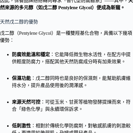
因此，保養品牌紛紛轉向尋求「替代型防腐體系」——其中，
天
然來源的多元醇（如戊二醇 Pentylene Glycol）便成為新寵。
天然戊二醇的優勢
戊二醇（Pentylene Glycol）是一種雙羥基化合物，具備以下幾項
優勢：
防腐效能溫和穩定
：它能降低微生物水活性，在配方中提
供輕度防腐力，搭配其他天然防腐成分時有加乘效果。
保濕功能
：戊二醇同時也是良好的保濕劑，能幫助肌膚維
持水分，提升產品使用後的潤澤感。
來源天然可控
：可從玉米、甘蔗等植物發酵提煉而來，符
合「綠色化學」與永續環保訴求。
低刺激性
：相對於傳統化學防腐劑，對敏感肌膚的刺激較
低，更適用於脆弱肌、孕婦或嬰兒產品。