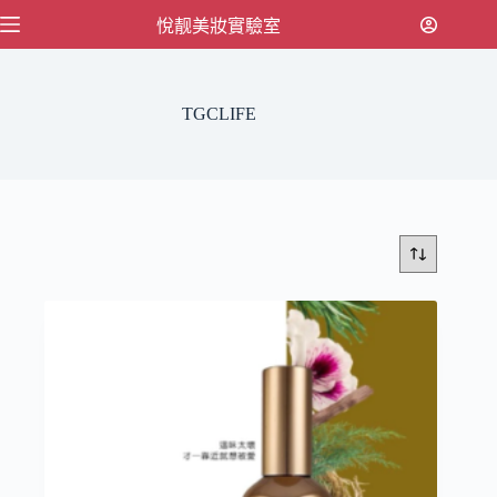
跳
悅靓美妝實驗室
至
主
要
TGCLIFE
內
容