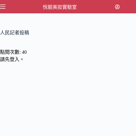
跳
悅靓美妝實驗室
至
主
要
人民記者投稿
內
容
點閱次數:
40
請先登入。