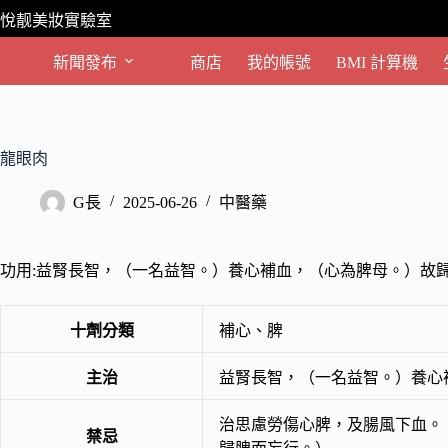
跳
悅靓美妝實驗室
至
主
新聞發布
商店
我的帳號
BMI 計算機
要
內
容
龍眼肉
G長
2025-06-26
中醫藥
功用:益腎長智，（一名益智。）養心補血，（心為脾母。）故
十劑分類
補心、脾
主治
益腎長智，（一名益智。）養心
治思慮勞傷心脾，及腸風下血。
禁忌