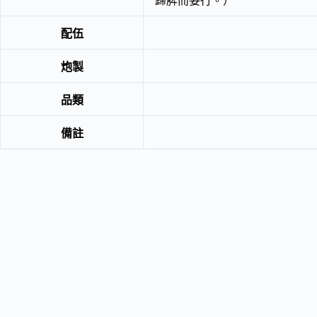
歸脾而妄行。）
配伍
炮製
品類
備註