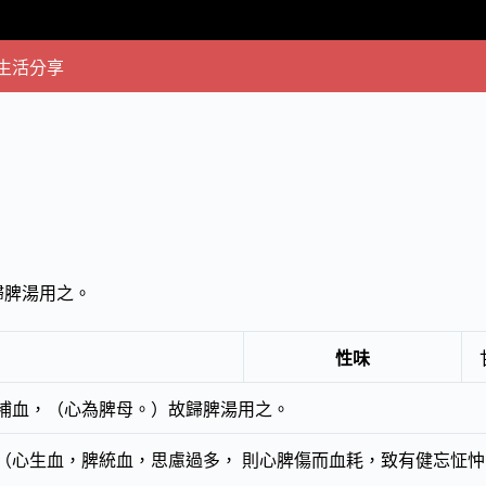
生活分享
歸脾湯用之。
性味
補血，（心為脾母。）故歸脾湯用之。
（心生血，脾統血，思慮過多， 則心脾傷而血耗，致有健忘怔忡