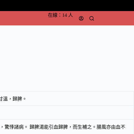
在線：14 人
甘溫，歸脾。
，驚悸諸病。 歸脾湯能引血歸脾，而生補之。腸風亦由血不