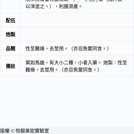
以滓塗之。），利腸滑產。
配伍
炮製
品類
性至難燥，去莖用。（亦忌魚鱉同食。）
葉如馬齒，有大小二種，小者入藥。 炮製：性至
備註
難燥，去莖用。（亦忌魚鱉同食。）
版權 © 悅靓美妝實驗室