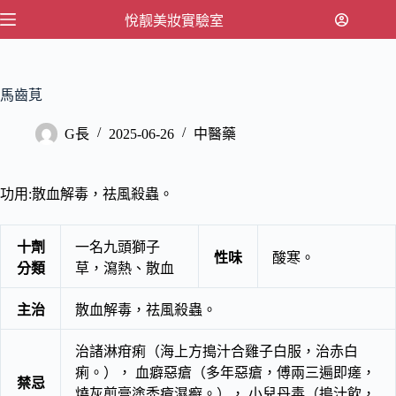
跳
悅靓美妝實驗室
至
主
要
馬齒莧
內
容
G長
2025-06-26
中醫藥
功用:散血解毒，祛風殺蟲。
十劑
一名九頭獅子
性味
酸寒。
分類
草，瀉熱、散血
主治
散血解毒，祛風殺蟲。
治諸淋疳痢（海上方搗汁合雞子白服，治赤白
痢。）， 血癖惡瘡（多年惡瘡，傅兩三遍即瘥，
禁忌
燒灰煎膏塗禿瘡濕癬。）， 小兒丹毒（搗汁飲，