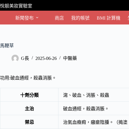
跳
悅靓美妝實驗室
至
主
新聞發布
商店
我的帳號
BMI 計算機
要
內
容
馬鞭草
G長
2025-06-26
中醫藥
功用:破血通經，殺蟲消脹。
十劑分類
瀉、破血、消脹、殺蟲
主治
破血通經，殺蟲消脹。
禁忌
治氣血癥瘕，癰瘡陰腫。（搗塗