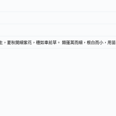
生，夏秋開細紫花，穗如車前草。 類蓬蒿而細，根白而小，用苗