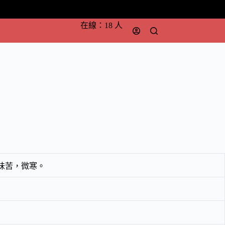
在線：18 人
味苦，微寒。