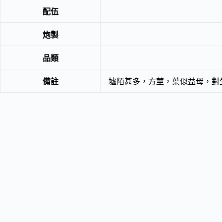
配伍
炮製
品類
備註
墟陌甚多，方莖，葉似益母，對