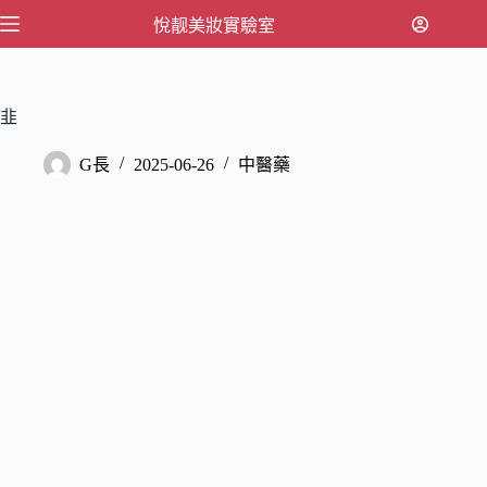
跳
悅靓美妝實驗室
至
主
要
韭
內
容
G長
2025-06-26
中醫藥