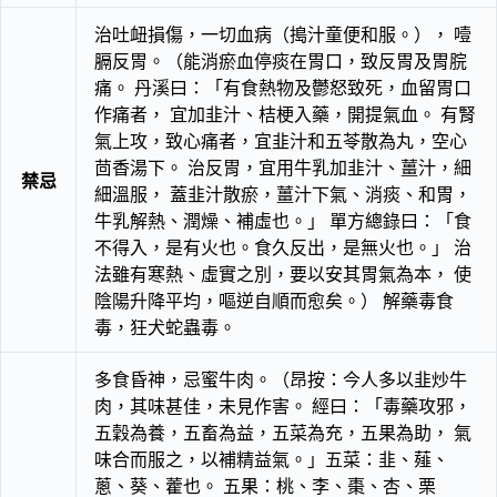
治吐衄損傷，一切血病（搗汁童便和服。）， 噎
膈反胃。（能消瘀血停痰在胃口，致反胃及胃脘
痛。 丹溪曰：「有食熱物及鬱怒致死，血留胃口
作痛者， 宜加韭汁、桔梗入藥，開提氣血。 有腎
氣上攻，致心痛者，宜韭汁和五苓散為丸，空心
茴香湯下。 治反胃，宜用牛乳加韭汁、薑汁，細
禁忌
細溫服， 蓋韭汁散瘀，薑汁下氣、消痰、和胃，
牛乳解熱、潤燥、補虛也。」 單方總錄曰：「食
不得入，是有火也。食久反出，是無火也。」 治
法雖有寒熱、虛實之別，要以安其胃氣為本， 使
陰陽升降平均，嘔逆自順而愈矣。） 解藥毒食
毒，狂犬蛇蟲毒。
多食昏神，忌蜜牛肉。（昂按：今人多以韭炒牛
肉，其味甚佳，未見作害。 經曰：「毒藥攻邪，
五穀為養，五畜為益，五菜為充，五果為助， 氣
味合而服之，以補精益氣。」五菜：韭、薤、
蔥、葵、藿也。 五果：桃、李、棗、杏、栗