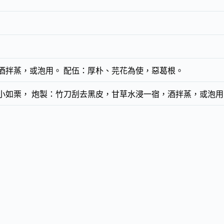
酒拌蒸，或泡用。 配伍：厚朴、芫花為使，惡葛根。
小如栗， 炮製：竹刀刮去黑皮，甘草水浸一宿，酒拌蒸，或泡用