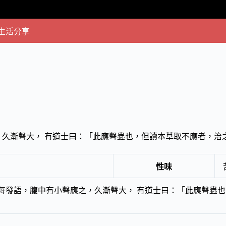
生活分享
，久漸聲大， 有道士曰：「此應聲蟲也，但讀本草取不應者，治
性味
每發語，腹中有小聲應之，久漸聲大， 有道士曰：「此應聲蟲也