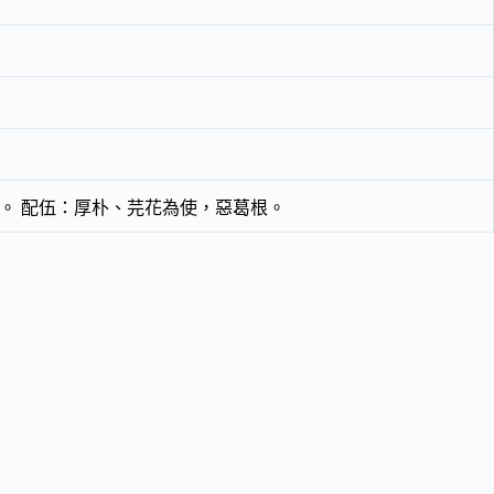
。 配伍：厚朴、芫花為使，惡葛根。