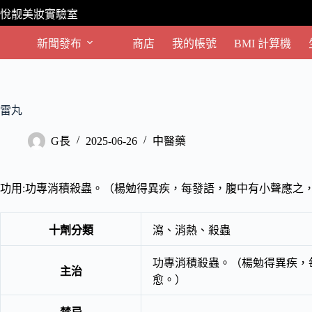
跳
悅靓美妝實驗室
至
主
新聞發布
商店
我的帳號
BMI 計算機
要
內
容
雷丸
G長
2025-06-26
中醫藥
功用:功專消積殺蟲。（楊勉得異疾，每發語，腹中有小聲應之
十劑分類
瀉、消熱、殺蟲
功專消積殺蟲。（楊勉得異疾，
主治
愈。）