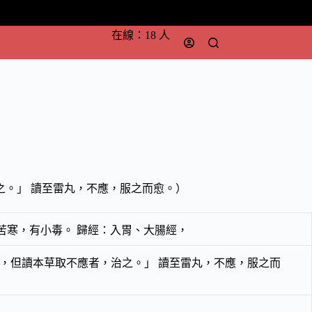
在線：18 人
之。」 讀至雷丸，不應，服之而愈。）
苦寒，有小毒。 歸經：入胃、大腸經，
，但讀本草取不應者，治之。」 讀至雷丸，不應，服之而