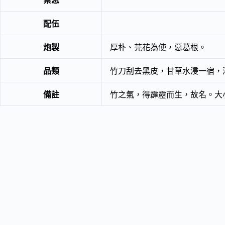
禁忌
配伍
炮製
厚朴、芫花為使，惡葛根。
品類
竹刀刮去黑皮，甘草水浸一宿，
備註
竹之氣，得霹靂而生，故名。大