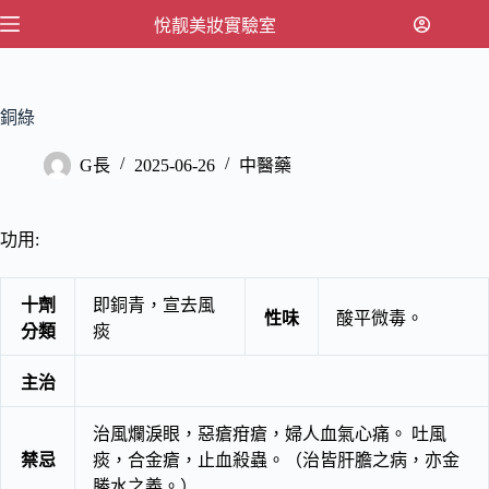
跳
悅靓美妝實驗室
至
主
要
銅綠
內
容
G長
2025-06-26
中醫藥
功用:
十劑
即銅青，宣去風
性味
酸平微毒。
分類
痰
主治
治風爛淚眼，惡瘡疳瘡，婦人血氣心痛。 吐風
禁忌
痰，合金瘡，止血殺蟲。（治皆肝膽之病，亦金
勝水之義。）