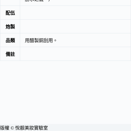
配伍
炮製
品類
用醋製銅刮用。
備註
版權 © 悅靓美妝實驗室