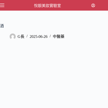
跳
悅靓美妝實驗室
至
主
要
酒
內
容
G長
2025-06-26
中醫藥