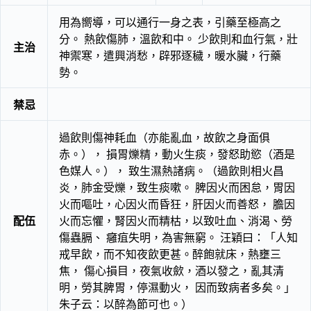
用為嚮導，可以通行一身之表，引藥至極高之
分。 熱飲傷肺，溫飲和中。 少飲則和血行氣，壯
主治
神禦寒，遣興消愁，辟邪逐穢，暖水臟，行藥
勢。
禁忌
過飲則傷神耗血（亦能亂血，故飲之身面俱
赤。）， 損胃爍精，動火生痰，發怒助慾（酒是
色媒人。）， 致生濕熱諸病。（過飲則相火昌
炎，肺金受爍，致生痰嗽。 脾因火而困怠，胃因
火而嘔吐，心因火而昏狂，肝因火而善怒， 膽因
配伍
火而忘懼，腎因火而精枯，以致吐血、消渴、勞
傷蟲膈、 癰疽失明，為害無窮。 汪穎曰：「人知
戒早飲，而不知夜飲更甚。醉飽就床，熱壅三
焦， 傷心損目，夜氣收歛，酒以發之，亂其清
明，勞其脾胃，停濕動火， 因而致病者多矣。」
朱子云：以醉為節可也。）