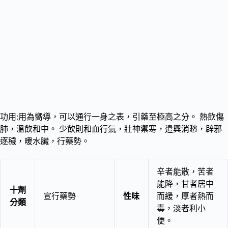
功用:用為嚮導，可以通行一身之表，引藥至極高之分。 熱飲傷
肺，溫飲和中。 少飲則和血行氣，壯神禦寒，遣興消愁，辟邪
逐穢，暖水臟，行藥勢。
辛者能散，苦者
能降，甘者居中
十劑
宣行藥勢
性味
而緩，厚者熱而
分類
毒，淡者利小
便。