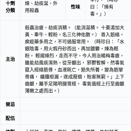
十劑
燥、劫痰涎、外
性味
曰：「燥有
分類
用殺蟲
毒。」）
殺蟲治瘡，劫痰消積。（能消涎積。 十棗湯加大
黃、牽牛、輕粉，名三化神佑散。） 善入筋絡，
瘈瘲藥多用之，不可過服常用。 （時珍曰：「水
銀陰毒，用火煆丹砂而出，再加鹽礬，煉為輕
粉， 輕揚燥烈，走而不守，今人用治楊梅毒瘡，
主治
雖能劫風痰濕熱，從牙齦出， 邪鬱暫解，然毒氣
竄入經絡筋骨，血液耗亡，筋失所養，變為筋攣
骨痛， 癰腫疳漏，遂成廢痼，貽害無窮。」上下
齒齦，屬手足陽明腸胃經， 毒氣循經上行至齒齦
薄嫩之處而出。）
禁忌
配伍