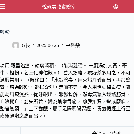
跳
悅靓美妝實驗室
至
主
要
輕粉
內
容
G長
2025-06-26
中醫藥
功用:殺蟲治瘡，劫痰消積。（能消涎積。 十棗湯加大黃、牽
牛、輕粉，名三化神佑散。） 善入筋絡，瘈瘲藥多用之，不可
過服常用。 （時珍曰：「水銀陰毒，用火煆丹砂而出，再加鹽
礬，煉為輕粉， 輕揚燥烈，走而不守，今人用治楊梅毒瘡，雖
能劫風痰濕熱，從牙齦出， 邪鬱暫解，然毒氣竄入經絡筋骨，
血液耗亡，筋失所養，變為筋攣骨痛， 癰腫疳漏，遂成廢痼，
貽害無窮。」上下齒齦，屬手足陽明腸胃經， 毒氣循經上行至
齒齦薄嫩之處而出。）
辛冷。（時珍