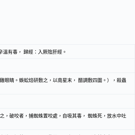
辛溫有毒， 歸經：入厥陰肝經。
雞眼睛。蜈蚣焙研敷之，以南星末， 醋調敷四圍。），殺蟲
之，破咬者，捕蜘蛛置咬處，自吸其毒， 蜘蛛死，放水中吐