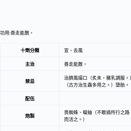
功用:善走能散，
十劑分類
宣、去風
主治
善走能散，
治臍風撮口（炙未，豬乳調服。
禁忌
（古方治生蟲多用之。）墮胎。
配伍
畏蜘蛛、蜒蚰（不敢過所行之路
炮製
而活之。）