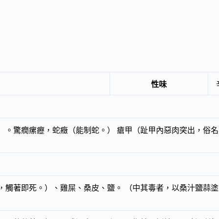
性味
）。驚癇瘰癧，蛇癥（能制蛇。） 瘡甲（趾甲內惡肉突出，俗名
，觸著即死。）、雞屎、桑皮、鹽。 （中其毒者，以桑汁鹽蒜塗