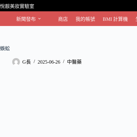
跳
悅靓美妝實驗室
至
主
新聞發布
商店
我的帳號
BMI 計算機
要
內
容
蜈蚣
G長
2025-06-26
中醫藥