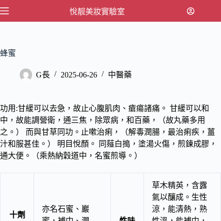
跳
悅靓美妝實驗室
至
主
要
蜂蜜
內
容
G長
2025-06-26
中醫藥
功用:甘緩可以去急，故止心腹肌肉、瘡瘍諸痛。 甘緩可以和
中，故能調營衛，通三焦，除眾病，和百藥，（故丸藥多用
之。） 而與甘草同功。止嗽治痢，（解毒潤腸，最治痢疾，薑
汁和服甚佳。） 明目悅顏。 同薤白搗，塗湯火傷，煎鍊成膠，
通大便。（乘熱納穀道中，名蜜煎導。）
草木精英，含露
氣以釀成。生性
亦名石蜜、巖
涼，能清熱，熟
十劑
蜜，補中、潤
性味
性溫，能補中，