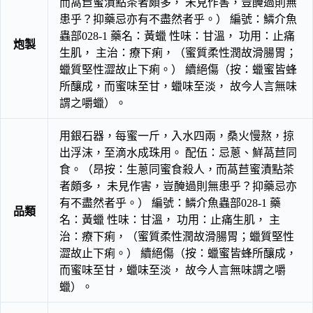
而萵苣蜜漬點茶者頗多， 未見作害，豈醃過則無
患乎？抑藥忌亦有不盡然者乎。） 編號：鱗介魚
蟲部028-1 藥名：黃蠟 性味：甘溫， 功用：止痛
炮製
生肌， 主治：療下痢，（蜜質柔性潤故滑腸胃；
蠟質堅性澀故止下痢。） 續絕傷（按：蠟蜜皆蜂
所釀成，而蜜味至甘，蠟味至淡， 故今人言無味
謂之嚼蠟）。
用銀石器，每蜜一斤，入水四兩，桑火慢熬，掠
出浮沫，至滴水成珠用。 配伍：忌蔥、鮮萵苣同
食。（昂按：生蔥同蜜食殺人，而萵苣蜜漬點茶
者頗多， 未見作害，豈醃過則無患乎？抑藥忌亦
有不盡然者乎。） 編號：鱗介魚蟲部028-1 藥
品類
名：黃蠟 性味：甘溫， 功用：止痛生肌， 主
治：療下痢，（蜜質柔性潤故滑腸胃；蠟質堅性
澀故止下痢。） 續絕傷（按：蠟蜜皆蜂所釀成，
而蜜味至甘，蠟味至淡， 故今人言無味謂之嚼
蠟）。