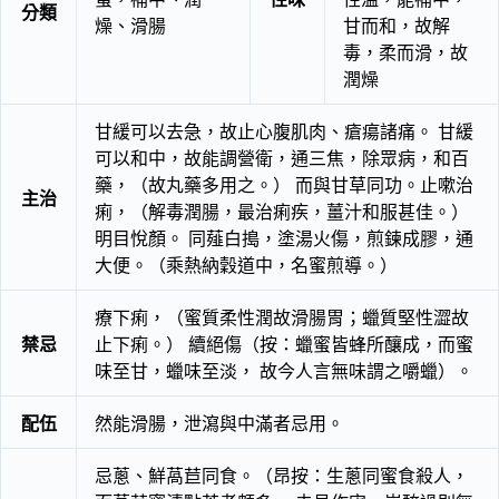
分類
燥、滑腸
甘而和，故解
毒，柔而滑，故
潤燥
甘緩可以去急，故止心腹肌肉、瘡瘍諸痛。 甘緩
可以和中，故能調營衛，通三焦，除眾病，和百
藥，（故丸藥多用之。） 而與甘草同功。止嗽治
主治
痢，（解毒潤腸，最治痢疾，薑汁和服甚佳。）
明目悅顏。 同薤白搗，塗湯火傷，煎鍊成膠，通
大便。（乘熱納穀道中，名蜜煎導。）
療下痢，（蜜質柔性潤故滑腸胃；蠟質堅性澀故
禁忌
止下痢。） 續絕傷（按：蠟蜜皆蜂所釀成，而蜜
味至甘，蠟味至淡， 故今人言無味謂之嚼蠟）。
配伍
然能滑腸，泄瀉與中滿者忌用。
忌蔥、鮮萵苣同食。（昂按：生蔥同蜜食殺人，