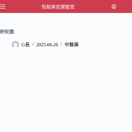
跳
悅靓美妝實驗室
至
主
要
蚒蛇膽
內
容
G長
2025-06-26
中醫藥