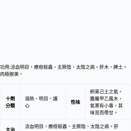
功用:涼血明目，療疳殺蟲，主厥陰、太陰之病。肝木，脾土。
肉極腴美，
蚒稟己土之氣，
十劑
瀉熱、明目、護
膽屬甲乙風木，
性味
分類
心
氣寒有小毒，其
味苦而帶甘。
涼血明目，療疳殺蟲，主厥陰、太陰之病。肝
主治