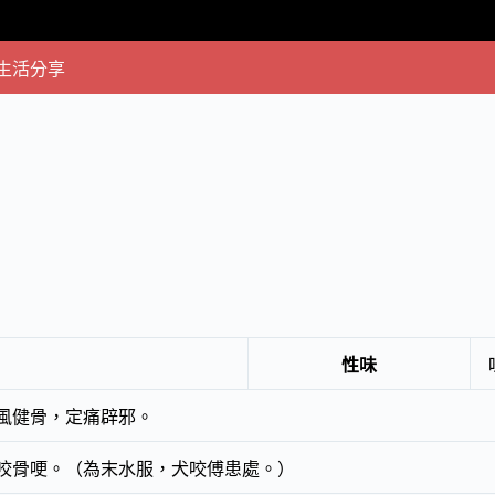
生活分享
性味
風健骨，定痛辟邪。
咬骨哽。（為末水服，犬咬傅患處。）