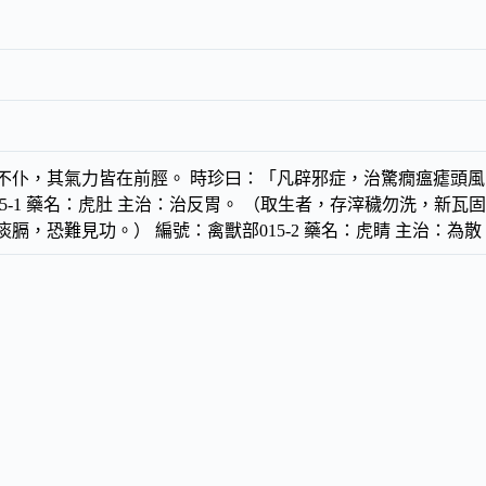
不仆，其氣力皆在前脛。 時珍曰：「凡辟邪症，治驚癇瘟瘧頭風
15-1 藥名：虎肚 主治：治反胃。 （取生者，存滓穢勿洗，新
膈，恐難見功。） 編號：禽獸部015-2 藥名：虎睛 主治：為