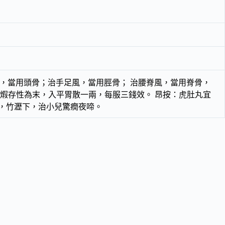
，當用頭骨；治手足風，當用脛骨； 治腰脊風，當用脊骨，
瓦固煆存性為末，入平胃散一兩，每服三錢效。 昂按：虎肚丸宜
散，竹瀝下，治小兒驚癇夜啼。