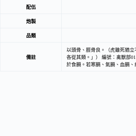
配伍
炮製
品類
以頭骨、脛骨良。（虎雖死猶立
備註
各從其類。」） 編號：禽獸部0
於食膈。若寒膈、氣膈、血膈、痰