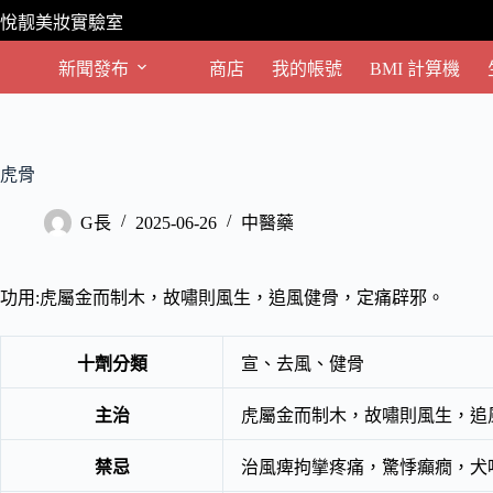
跳
悅靓美妝實驗室
至
主
新聞發布
商店
我的帳號
BMI 計算機
要
內
容
虎骨
G長
2025-06-26
中醫藥
功用:虎屬金而制木，故嘯則風生，追風健骨，定痛辟邪。
十劑分類
宣、去風、健骨
主治
虎屬金而制木，故嘯則風生，追
禁忌
治風痺拘攣疼痛，驚悸癲癇，犬