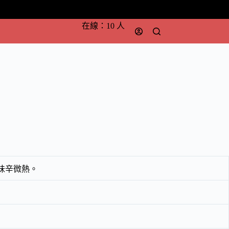
在線：10 人
味辛微熱。