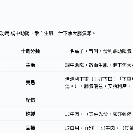
功用:調中助陽，散血生肌，泄下焦大腸氣滯。
十劑分類
一名蕌子，音叫，滑利竅助陽氣
主治
調中助陽，散血生肌，泄下焦大
治泄利下重（王好古曰：「下重
禁忌
湯。），肺氣喘急，安胎利產
配伍
炮製
忌牛肉。（其葉光滑，露亦難停
品類
取白用。 配伍： 忌牛肉。（其