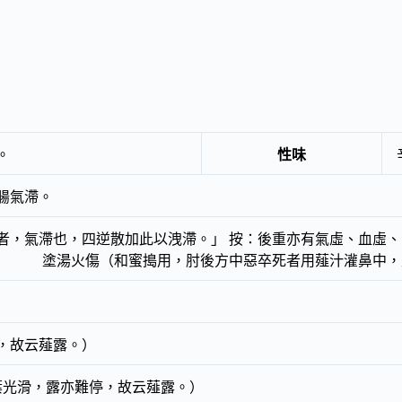
。
性味
腸氣滯。
者，氣滯也，四逆散加此以洩滯。」 按：後重亦有氣虛、血虛、
， 塗湯火傷（和蜜搗用，肘後方中惡卒死者用薤汁灌鼻中，
，故云薤露。）
葉光滑，露亦難停，故云薤露。）