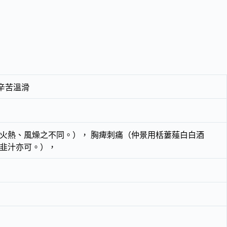
辛苦溫滑
火熱、風燥之不同。）， 胸痺刺痛（仲景用栝蔞薤白白酒
韭汁亦可。），