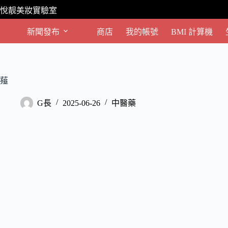
跳
悅靓美妝實驗室
至
主
新聞發布
商店
我的帳號
BMI 計算機
要
內
容
薤
G長
2025-06-26
中醫藥