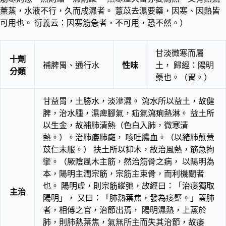
薰蒸，水液不行，久而成濕者。 薏苡去濕要藥，因寒、因熱皆
可用也。 衍義云：因寒筋急者，不可用，恐不然。）
甘淡微寒而屬
十劑
補脾胃、通行水
性味
土， 歸經：陽明
分類
藥也。（胃。）
甘益胃，土勝水，淡滲濕。 瀉水所以益土，故健
脾，治水腫，濕痺腳氣，疝氣瀉痢熱淋。 益土所
以生金，故補肺清熱（色白入肺，微寒清
熱。）。治肺痿肺癰， 咳吐膿血。（以豬肺蘸薏
苡仁末服。） 扶土所以抑木，故治風熱，筋急拘
攣。（厥陰風木主筋，然治筋骨之病， 以陽明為
本，陽明主潤宗筋，宗筋主束骨，而利機關者
也。 陽明虛，則宗筋縱弛，故經曰：「治痿獨取
主治
陽明」， 又曰：「肺熱葉焦，發為痿躄。」蓋肺
者，相傅之官，治節出焉， 陽明濕熱，上蒸於
肺，則肺熱葉焦，氣無所主而失其治節，故痿