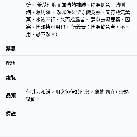
躄。 薏苡理脾而兼清熱補肺。筋寒則急，熱則
縮，濕則縱， 然寒溼久留亦變為熱，又有熱氣薰
蒸，水液不行，久而成濕者。 薏苡去濕要藥，因
寒、因熱皆可用也。 衍義云：因寒筋急者，不可
用，恐不然。）
禁忌
配伍
炮製
但其力和緩，用之須倍於他藥，殺蚘墮胎，炒熟
品類
微研。
備註