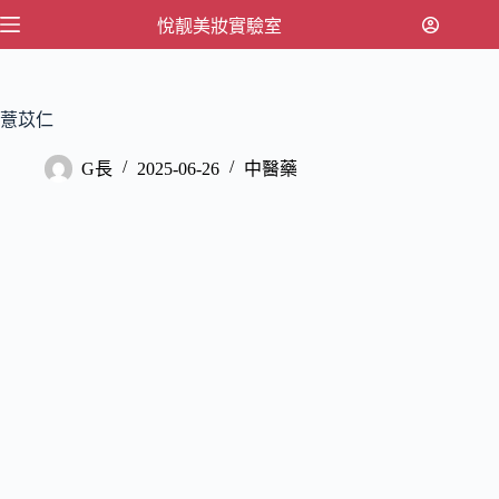
跳
悅靓美妝實驗室
至
主
要
薏苡仁
內
容
G長
2025-06-26
中醫藥