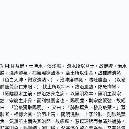
功用:甘益胃，土勝水，淡滲濕。 瀉水所以益土，故健脾，治水
腫，濕痺腳氣，疝氣瀉痢熱淋。 益土所以生金，故補肺清熱
（色白入肺，微寒清熱。）。治肺痿肺癰， 咳吐膿血。（以豬
肺蘸薏苡仁末服。） 扶土所以抑木，故治風熱，筋急拘攣。
（厥陰風木主筋，然治筋骨之病， 以陽明為本，陽明主潤宗
筋，宗筋主束骨，而利機關者也。 陽明虛，則宗筋縱弛，故經
曰：「治痿獨取陽明」， 又曰：「肺熱葉焦，發為痿躄。」蓋
肺者，相傅之官，治節出焉， 陽明濕熱，上蒸於肺，則肺熱葉
焦，氣無所主而失其治節，故痿躄。 薏苡理脾而兼清熱補肺。
筋寒則急，熱則縮，濕則縱， 然寒溼久留亦變為熱，又有熱氣