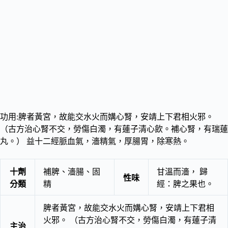
功用:脾者黃宮，故能交水火而媾心腎，安靖上下君相火邪。
（古方治心腎不交，勞傷白濁，有蓮子清心飲。補心腎，有瑞蓮
丸。） 益十二經脈血氣，濇精氣，厚腸胃，除寒熱。
十劑
補脾、濇腸、固
甘溫而濇， 歸
性味
分類
精
經：脾之果也。
脾者黃宮，故能交水火而媾心腎，安靖上下君相
火邪。 （古方治心腎不交，勞傷白濁，有蓮子清
主治