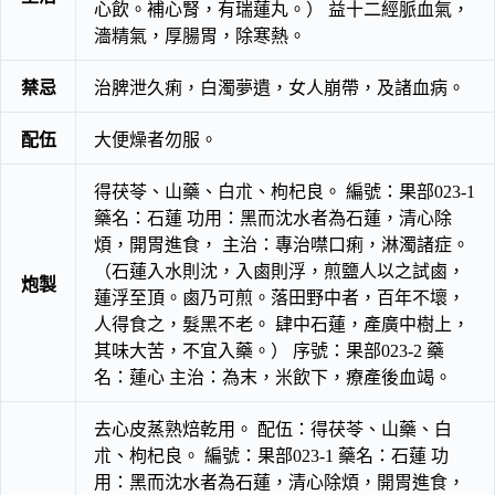
心飲。補心腎，有瑞蓮丸。） 益十二經脈血氣，
濇精氣，厚腸胃，除寒熱。
禁忌
治脾泄久痢，白濁夢遺，女人崩帶，及諸血病。
配伍
大便燥者勿服。
得茯苓、山藥、白朮、枸杞良。 編號：果部023-1
藥名：石蓮 功用：黑而沈水者為石蓮，清心除
煩，開胃進食， 主治：專治噤口痢，淋濁諸症。
（石蓮入水則沈，入鹵則浮，煎鹽人以之試鹵，
炮製
蓮浮至頂。鹵乃可煎。落田野中者，百年不壞，
人得食之，髮黑不老。 肆中石蓮，產廣中樹上，
其味大苦，不宜入藥。） 序號：果部023-2 藥
名：蓮心 主治：為末，米飲下，療產後血竭。
去心皮蒸熟焙乾用。 配伍：得茯苓、山藥、白
朮、枸杞良。 編號：果部023-1 藥名：石蓮 功
用：黑而沈水者為石蓮，清心除煩，開胃進食，