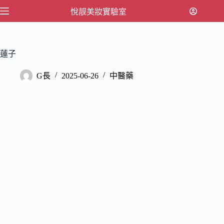
跳
悅靓美妝實驗室
至
主
要
蓮子
內
容
G長
2025-06-26
中醫藥