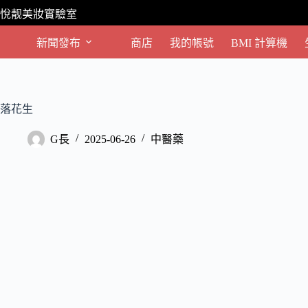
跳
悅靓美妝實驗室
至
主
新聞發布
商店
我的帳號
BMI 計算機
要
內
容
落花生
G長
2025-06-26
中醫藥