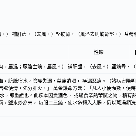
風。） 補肝虛，（去風。）堅筋骨，（風溼去則筋骨堅。）益精
性味
肉，屬濕；厥陰主筋，屬風。） 補肝虛，（去風。）堅筋骨，
血，膀胱宿水，陰痿失溺，莖痛遺濁， 痔漏惡瘡。（諸病皆陽明
若欲便清，先分肝火。」 萬金護命方云：「凡人小便頻數，便時
思水，即重證也。此疾本因貪酒色， 或過食辛熱葷膩之物，積有
兩，鹽水炒為末， 每服二三錢，使水道轉入大腸，仍以蔥湯頻洗