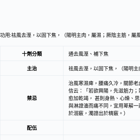
功用:祛風去溼，以固下焦，（陽明主肉，屬濕；厥陰主筋，屬
十劑分類
通去風溼、補下焦
主治
祛風去溼，以固下焦，（陽明主
治風寒濕痺，腰痛久冷，關節老
信云：「若欲興陽，先滋筋力；
禁忌
愈加乾竭， 甚則身熱、心燥、
與淋證濇而痛不同，宜用萆薢一
於溺竅，濁證出於精竅。）
配伍