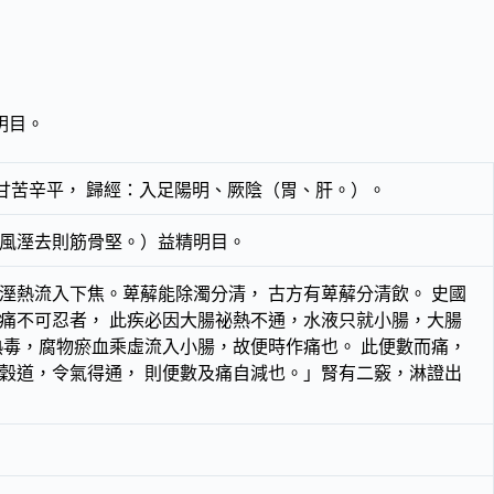
明目。
甘苦辛平， 歸經：入足陽明、厥陰（胃、肝。）。
（風溼去則筋骨堅。）益精明目。
溼熱流入下焦。萆薢能除濁分清， 古方有萆薢分清飲。 史國
痛不可忍者， 此疾必因大腸祕熱不通，水液只就小腸，大腸
熱毒，腐物瘀血乘虛流入小腸，故便時作痛也。 此便數而痛，
穀道，令氣得通， 則便數及痛自減也。」腎有二竅，淋證出