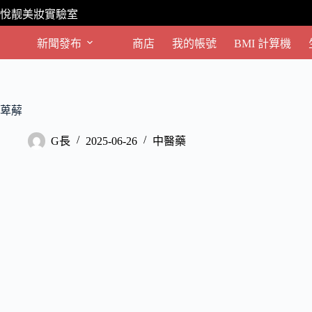
跳
悅靓美妝實驗室
至
主
新聞發布
商店
我的帳號
BMI 計算機
要
內
容
萆薢
G長
2025-06-26
中醫藥