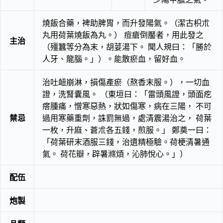
燒飯合藥，裨助脾胃，而升發陽氣。（潔古枳朮
丸用荷葉燒飯為丸。） 痘瘡倒靨者，用此發之
主治
（殭蠶等分為末，胡荽湯下。 聞人規曰：「勝於
人牙、龍腦。」）。能散瘀血，留好血。
治吐衄崩淋，損傷產瘀（熬香末服。），一切血
證，洗腎囊風。 （東垣曰：「雷頭風證，頭面疙
瘩腫痛，憎寒惡熱，狀如傷寒，病在三陽， 不可
禁忌
過用寒藥重劑，誅罰無過，處清震湯治之， 荷葉
一枚，升麻、蒼朮各五錢，煎服。」 鄭奠一曰：
「荷葉研末酒服三錢，治遺精極驗。荷梗清暑通
氣。 荷花瓣，辟暑滌煩，沁肺悅心。」）
配伍
炮製