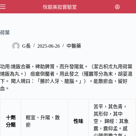
跳
悅靓美妝實驗室
至
主
要
荷葉
內
容
G長
2025-06-26
中醫藥
功用:燒飯合藥，裨助脾胃，而升發陽氣。（潔古枳朮丸用荷葉
燒飯為丸。） 痘瘡倒靨者，用此發之（殭蠶等分為末，胡荽湯
下。 聞人規曰：「勝於人牙、龍腦。」）。能散瘀血，留好
血。
苦平，其色青，
其形仰，其中
十劑
輕宣、升陽、散
性味
空， 歸經：其象
分類
瘀
震，震仰孟。感
少陽甲膽之氣。