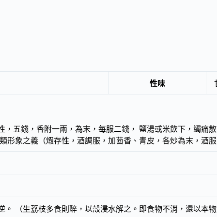
性味
性，五錢，香附一兩，為末，每服二錢， 鹽湯或米飲下，蠲痛散
述類形象之義（煆存性，酒調服，加茴香、青皮，各炒為末，酒服
逆。 （生荔枝多食則醉，以殼浸水解之。即食物不消，還以本