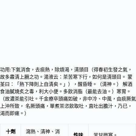
功用:下氣消食，去痰熱，除煩渴，清頭目（得春初生發之氣，
故多肅清上膈之功。湯液云：茶苦寒下行，如何是清頭目。 蒙
荃曰：「熱下降則上自清矣。」），醒昏睡。（清神。） 解酒
食油膩燒炙之毒，利大小便。多飲消脂（最能去油。）寒胃。
（故濃茶能引吐。千金療卒頭痛如破，非中冷、中風，由痰厥氣
上沖所致， 名厥頭痛，單煮茶恣飲取吐，直吐出膽汁，乃已，
渴而即瘥。）
十劑
瀉熱、清神、消
性味
苦甘微寒。