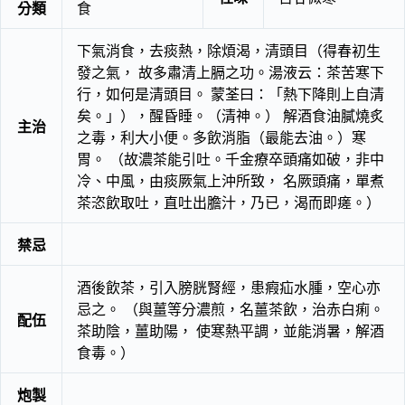
分類
食
下氣消食，去痰熱，除煩渴，清頭目（得春初生
發之氣， 故多肅清上膈之功。湯液云：茶苦寒下
行，如何是清頭目。 蒙荃曰：「熱下降則上自清
矣。」），醒昏睡。（清神。） 解酒食油膩燒炙
主治
之毒，利大小便。多飲消脂（最能去油。）寒
胃。 （故濃茶能引吐。千金療卒頭痛如破，非中
冷、中風，由痰厥氣上沖所致， 名厥頭痛，單煮
茶恣飲取吐，直吐出膽汁，乃已，渴而即瘥。）
禁忌
酒後飲茶，引入膀胱腎經，患瘕疝水腫，空心亦
忌之。 （與薑等分濃煎，名薑茶飲，治赤白痢。
配伍
茶助陰，薑助陽， 使寒熱平調，並能消暑，解酒
食毒。）
炮製