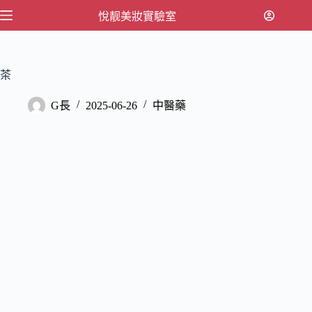
跳
悅靓美妝實驗室
至
主
要
茶
內
容
G長
2025-06-26
中醫藥