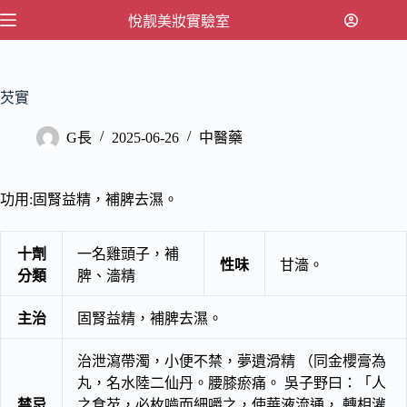
跳
悅靓美妝實驗室
至
主
要
芡實
內
容
G長
2025-06-26
中醫藥
功用:固腎益精，補脾去濕。
十劑
一名雞頭子，補
性味
甘濇。
分類
脾、濇精
主治
固腎益精，補脾去濕。
治泄瀉帶濁，小便不禁，夢遺滑精 （同金櫻膏為
丸，名水陸二仙丹。腰膝瘀痛。 吳子野曰：「人
禁忌
之食芡，必枚嚙而細嚼之，使華液流通， 轉相灌