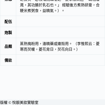
溉，其功勝於乳石也。」 經驗後方煮熟研膏，合
粳米煮粥食，益精氣。）。
配伍
炮製
蒸熟搗粉用，濇精藥或連殼用。 （李惟熙云：菱
品類
寒而芡暖，菱花背日，芡花向日。）
備註
版權 © 悅靓美妝實驗室