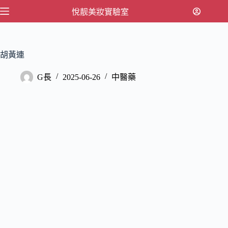
跳
悅靓美妝實驗室
至
主
要
胡黃連
內
容
G長
2025-06-26
中醫藥