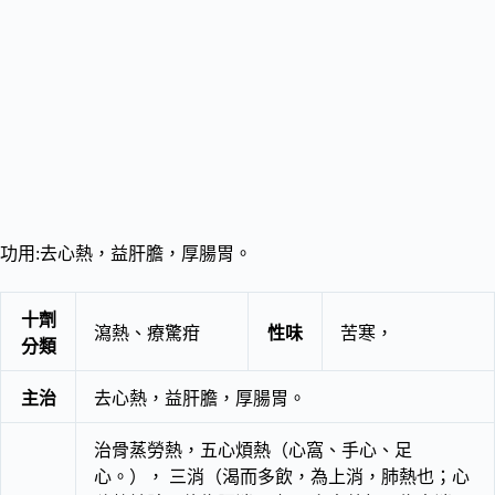
功用:去心熱，益肝膽，厚腸胃。
十劑
瀉熱、療驚疳
性味
苦寒，
分類
主治
去心熱，益肝膽，厚腸胃。
治骨蒸勞熱，五心煩熱（心窩、手心、足
心。）， 三消（渴而多飲，為上消，肺熱也；心