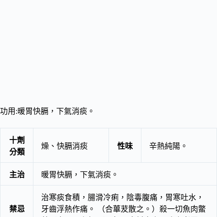
功用:暖胃快膈，下氣消痰。
十劑
燥、快膈消痰
性味
辛熱純陽。
分類
主治
暖胃快膈，下氣消痰。
治寒痰食積，腸滑冷痢，陰毒腹痛，胃寒吐水，
禁忌
牙齒浮熱作痛。 （合蓽茇散之。）殺一切魚肉鱉