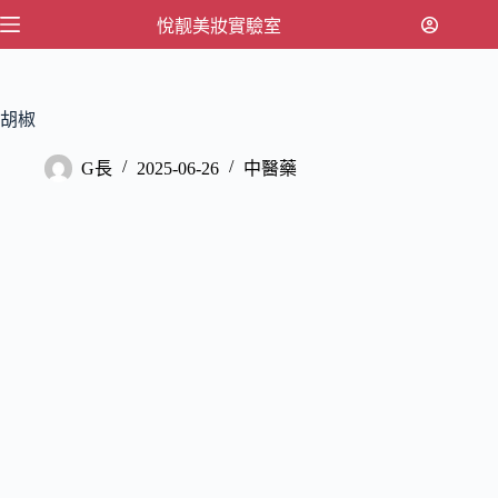
跳
悅靓美妝實驗室
至
主
要
胡椒
內
容
G長
2025-06-26
中醫藥