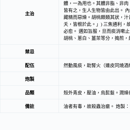
體，一為用也。其體非脂、非肉
皆有之，生人生物皆由此出。 
主治
藏精而惡燥。胡桃頗類其狀，汁
夭，皆根於此。」) 三焦通利
必愈。 邁如旨服，旦而痰消嗽
胡桃、蔥白、薑茶等分，搗煎，
禁忌
配伍
然動風痰，助腎火（連皮同燒酒
炮製
品類
殼外青皮，壓油，烏髭髮。潤燥
備註
油者有毒，故殺蟲治瘡。 炮製