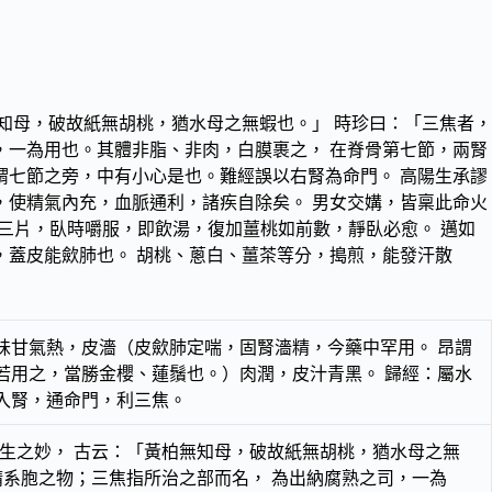
知母，破故紙無胡桃，猶水母之無蝦也。」 時珍曰：「三焦者，
，一為用也。其體非脂、非肉，白膜裹之， 在脊骨第七節，兩腎
謂七節之旁，中有小心是也。難經誤以右腎為命門。 高陽生承謬
，使精氣內充，血脈通利，諸疾自除矣。 男女交媾，皆稟此命火
薑三片，臥時嚼服，即飲湯，復加薑桃如前數，靜臥必愈。 邁如
，蓋皮能歛肺也。 胡桃、蔥白、薑茶等分，搗煎，能發汗散
味甘氣熱，皮濇（皮歛肺定喘，固腎濇精，今藥中罕用。 昂謂
若用之，當勝金櫻、蓮鬚也。）肉潤，皮汁青黑。 歸經：屬水
入腎，通命門，利三焦。
生之妙， 古云：「黃柏無知母，破故紙無胡桃，猶水母之無
精系胞之物；三焦指所治之部而名， 為出納腐熟之司，一為