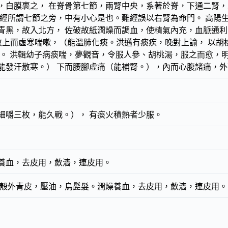
，白膜裹之， 在脊骨第七節，兩腎中央，系著於脊，下通二腎，
內經所謂七節之旁，中有小心是也。難經誤以右腎為命門。 高陽
青黑，故入北方， 佐破故紙潤燥而調血，使精氣內充，血脈通利
，故上而虛寒喘嗽，（能溫肺化痰。洪邁有痰疾，晚對上諭， 以
止。 洪輯幼子病痰喘，夢觀音，令服人參、胡桃湯，服之而愈，
能發汗散寒。） 下而腰腳虛痛（能補腎。），內而心腹諸痛，外
細嚼三枚，能久戰。）， 有痰火積熱者少服。
養血，去皮用，斂濇，連皮用。
：殼外青皮，壓油，烏髭髮。潤燥養血，去皮用，斂濇，連皮用。