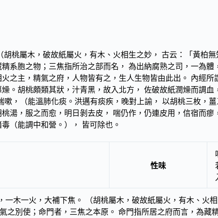
（胡桃屬木，破故紙屬火，有木、火相生之妙， 古云：「黃柏無
藏精系胞之物；三焦指所治之部而名， 為出納腐熟之司，一為體
相火之主，精氣之府，人物皆有之，生人生物皆由此出。 內經所
惡燥。胡桃頗類其狀，汁青黑，故入北方， 佐破故紙潤燥而調血
寒喘嗽，（能溫肺化痰。洪邁有痰疾，晚對上諭， 以胡桃三枚，
胡桃湯，服之而愈，明日剝去皮， 喘仍作，仍連皮用，信宿而瘳
諸毒（能調中和營。）， 皆可除也。
性味
，一木一火，大補下焦。 （胡桃屬木，破故紙屬火，有木、火相
元氣之別使；命門者，三焦之本原。 命門指所居之府而言，為藏