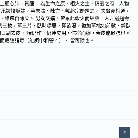
上通心肺，貫腦， 為生命之原，相火之主，精氣之府，人物
生承謬撰脈訣，至朱肱、陳言、戴起宗始闢之， 夫腎命相通，
，諸疾自除矣。 男女交媾，皆稟此命火而結胎，人之窮通壽
胡桃三枚，薑三片，臥時嚼服，即飲湯，復加薑桃如前數，靜臥
明日剝去皮， 喘仍作，仍連皮用，信宿而瘳，蓋皮能歛肺也。
而瘡腫諸毒（能調中和營。）， 皆可除也。