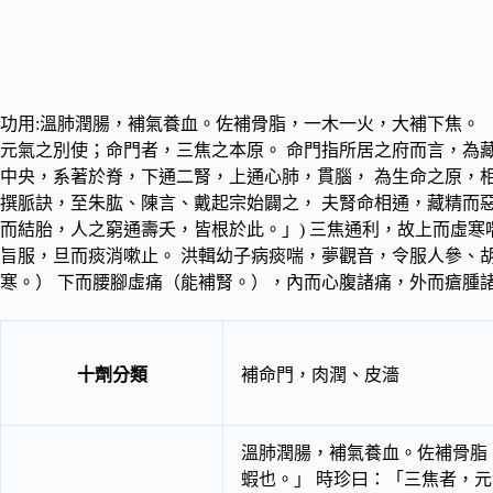
功用:溫肺潤腸，補氣養血。佐補骨脂，一木一火，大補下焦。 
元氣之別使；命門者，三焦之本原。 命門指所居之府而言，為
中央，系著於脊，下通二腎，上通心肺，貫腦， 為生命之原，
撰脈訣，至朱肱、陳言、戴起宗始闢之， 夫腎命相通，藏精而
而結胎，人之窮通壽夭，皆根於此。」) 三焦通利，故上而虛
旨服，旦而痰消嗽止。 洪輯幼子病痰喘，夢觀音，令服人參、
寒。） 下而腰腳虛痛（能補腎。），內而心腹諸痛，外而瘡腫
十劑分類
補命門，肉潤、皮濇
溫肺潤腸，補氣養血。佐補骨脂
蝦也。」 時珍曰：「三焦者，