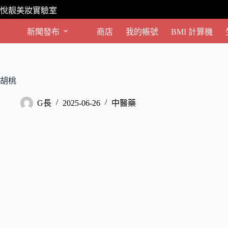
跳
悅靓美妝實驗室
至
主
新聞發布
商店
我的帳號
BMI 計算機
要
內
容
胡桃
G長
2025-06-26
中醫藥