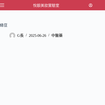
跳
悅靓美妝實驗室
至
主
要
綠豆
內
容
G長
2025-06-26
中醫藥