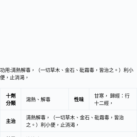
功用:清熱解毒，（一切草木、金石、砒霜毒，皆治之。）利小
便，止消渴，
十劑
甘寒， 歸經：行
瀉熱、解毒
性味
分類
十二經，
清熱解毒，（一切草木、金石、砒霜毒，皆治
主治
之。）利小便，止消渴，