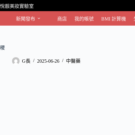
跳
悅靓美妝實驗室
至
主
新聞發布
商店
我的帳號
BMI 計算機
要
內
容
稷
G長
2025-06-26
中醫藥