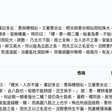
 書記多云：黍與稷相似。又著黍米云：穄米與黍米相似而粒殊大
頗多，皆無確義。 時珍曰：「稷、黍一類二種，粘者為黍，不粘
栗而粒大，疏散， 乃北方下穀，南土全無，北人亦不之重，安能
和，幹又高大，所以能為五穀之長， 而先王以之名官也。況穄黍
，煎湯溫服，治霍亂吐瀉如神。 昂嘗病腹中啾唧，經兩月，有友
性味
曰：「稷米，人亦不識， 書記多云：黍與稷相似。又著黍米云：
麥， 此八穀也。俗猶不能辨證，況芝英乎。」 按：黍、稷辨者
穀，何必取一類者強分二種？是仍為七穀矣， 蓋穄、稷同音，故
安能度越粳、糯， 而高踞八穀之上也乎。陶氏所說因是穄、黍所
五穀之長， 而先王以之名官也。況穄黍所生不偏，而蘆稷薄海蕃