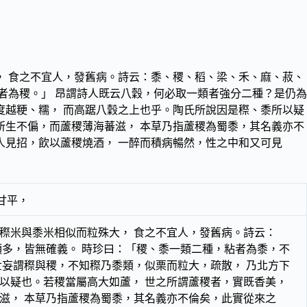
， 食之不宜人，發舊病。詩云：黍、稷、稻、梁、禾、麻、菽、
者為稷。」 昂謂詩人既云八穀，何必取一類者強分二種？是仍為
度越粳、糯， 而高踞八穀之上也乎。陶氏所說因是穄、黍所以疑
所生不偏，而蘆稷薄海蕃滋， 本草乃指蘆稷為蜀黍，其名義亦不
人見招，飲以蘆稷燒酒， 一醉而積病暢然，性之中和又可見
甘平，
穄米與黍米相似而粒殊大， 食之不宜人，發舊病。詩云：
頗多，皆無確義。 時珍曰：「稷、黍一類二種，粘者為黍，不
世妄謂穄與稷，不知穄乃黍類，似栗而粒大，疏散， 乃北方下
以疑也。若稷當屬高大如蘆， 世之所謂蘆稷者，實既香美，
滋， 本草乃指蘆稷為蜀黍，其名義亦不倫矣，此實從來之