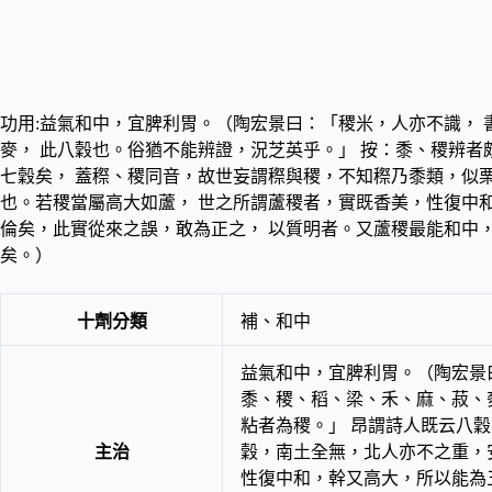
功用:益氣和中，宜脾利胃。（陶宏景曰：「稷米，人亦不識，
麥， 此八穀也。俗猶不能辨證，況芝英乎。」 按：黍、稷辨者
七穀矣， 蓋穄、稷同音，故世妄謂穄與稷，不知穄乃黍類，似
也。若稷當屬高大如蘆， 世之所謂蘆稷者，實既香美，性復中
倫矣，此實從來之誤，敢為正之， 以質明者。又蘆稷最能和中
矣。）
十劑分類
補、和中
益氣和中，宜脾利胃。（陶宏景
黍、稷、稻、梁、禾、麻、菽、
粘者為稷。」 昂謂詩人既云八
主治
穀，南土全無，北人亦不之重，
性復中和，幹又高大，所以能為