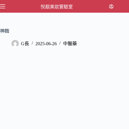
跳
悅靓美妝實驗室
至
主
要
神麴
內
容
G長
2025-06-26
中醫藥