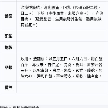
治痰逆癥結，瀉痢脹滿，回乳（炒研酒服二錢，
日二。） 下胎（產後血暈，末服亦良。）， 亦治
禁忌
目病。（啟微集云：生用能發其生氣，熟用能歛
其暴氣。）
配伍
炮製
炒用。 造麴法：以五月五曰，六月六日，用白麵
百斤、赤豆未、杏仁泥、 青蒿、蒼耳、紅蓼汁各
品類
三升， 以配青龍、白虎、朱雀、玄武、螣蛇、勾
陳六神， 通和作餅，窨生黃衣，曬乾，陳者良。
備註