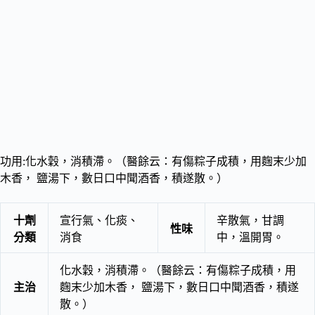
功用:化水穀，消積滯。（醫餘云：有傷粽子成積，用麴末少加
木香， 鹽湯下，數日口中聞酒香，積遂散。）
十劑
宣行氣、化痰、
辛散氣，甘調
性味
分類
消食
中，溫開胃。
化水穀，消積滯。（醫餘云：有傷粽子成積，用
主治
麴末少加木香， 鹽湯下，數日口中聞酒香，積遂
散。）