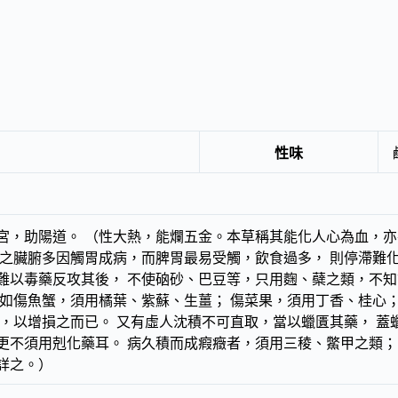
性味
宮，助陽道。 （性大熱，能爛五金。本草稱其能化人心為血，亦
人之臟腑多因觸胃成病，而脾胃最易受觸，飲食過多， 則停滯難
難以毒藥反攻其後， 不使硇砂、巴豆等，只用麴、蘗之類，不知
 如傷魚蟹，須用橘葉、紫蘇、生薑； 傷菜果，須用丁香、桂心
血，以增損之而已。 又有虛人沈積不可直取，當以蠟匱其藥， 蓋
更不須用剋化藥耳。 病久積而成瘕癥者，須用三稜、鱉甲之類；
詳之。）