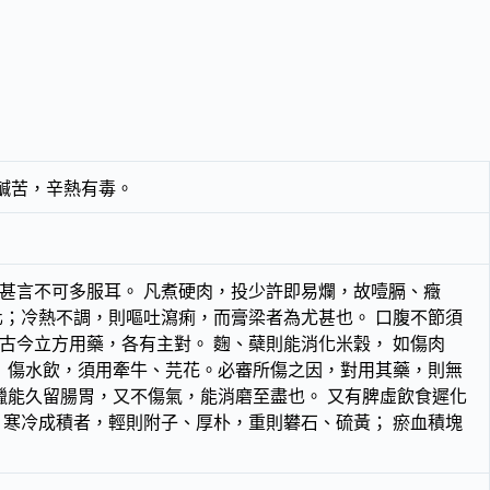
鹹苦，辛熱有毒。
甚言不可多服耳。 凡煮硬肉，投少許即易爛，故噎膈、癥
化；冷熱不調，則嘔吐瀉痢，而膏梁者為尤甚也。 口腹不節須
古今立方用藥，各有主對。 麴、蘗則能消化米穀， 如傷肉
； 傷水飲，須用牽牛、芫花。必審所傷之因，對用其藥，則無
蠟能久留腸胃，又不傷氣，能消磨至盡也。 又有脾虛飲食遲化
 寒冷成積者，輕則附子、厚朴，重則礬石、硫黃； 瘀血積塊