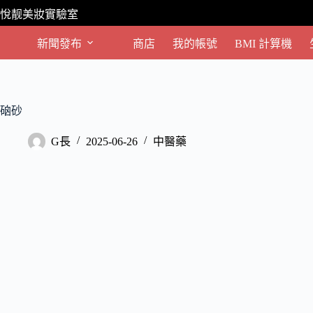
跳
悅靓美妝實驗室
至
主
新聞發布
商店
我的帳號
BMI 計算機
要
內
容
硇砂
G長
2025-06-26
中醫藥