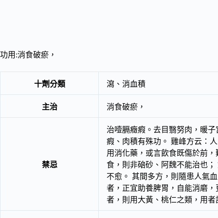
功用:消食破瘀，
十劑分類
瀉、消血積
主治
消食破瘀，
治噎膈癥瘕。去目翳努肉，暖子
瘕、肉積有殊功。 雞峰方云：
用消化藥，或言飲食既傷於前，
禁忌
食，則非硇砂、阿魏不能治也；
不愈。 其間多方，則隨患人氣
者，正宜助養脾胃，自能消磨，
者，則用大黃、桃仁之類，用者