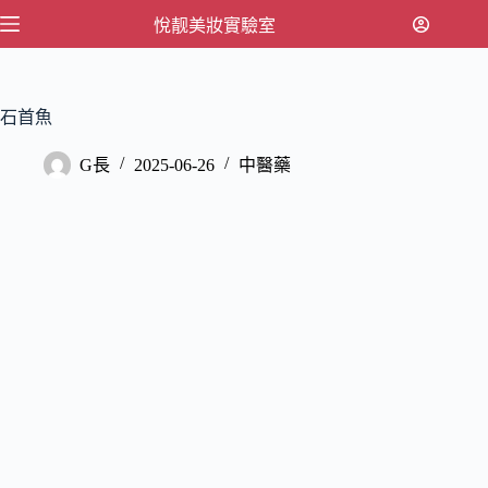
跳
悅靓美妝實驗室
至
主
要
石首魚
內
容
G長
2025-06-26
中醫藥