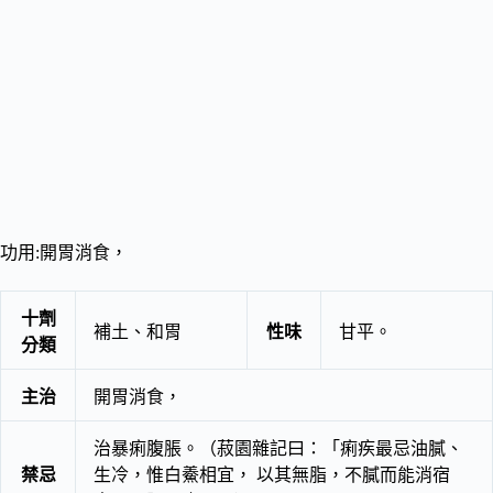
功用:開胃消食，
十劑
補土、和胃
性味
甘平。
分類
主治
開胃消食，
治暴痢腹脹。（菽園雜記曰：「痢疾最忌油膩、
禁忌
生冷，惟白鯗相宜， 以其無脂，不膩而能消宿