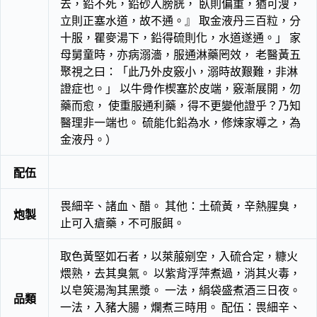
去，鉛不死，鉛砂入膀胱， 臥則偏重，猶可溲，
立則正塞水道，故不通。』 取金液丹三百粒，分
十服，瞿麥湯下，鉛得硫則化，水道遂通。」 家
母舅童時，亦病溺濇，服通淋藥罔效， 老醫黃五
聚視之曰：「此乃外皮竅小，溺時故艱難，非淋
證症也。」 以牛骨作楔塞於皮端，竅漸展開，勿
藥而愈， 使重服通利藥，得不更變他證乎？乃知
醫理非一端也。 硫能化鉛為水，修煉家導之，為
金液丹。）
配伍
畏細辛、諸血、醋。 其他：土硫黃，辛熱腥臭，
炮製
止可入瘡藥，不可服餌。
取色黃堅如石者，以萊菔剜空，入硫合定，糠火
煨熟，去其臭氣。 以紫背浮萍煮過，消其火毒，
以皂筴湯淘其黑漿。 一法，絹袋盛煮酒三日夜。
品類
一法，入豬大腸，爛煮三時用。 配伍：畏細辛、