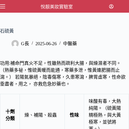
跳
悅靓美妝實驗室
至
主
要
石硫黃
內
容
G長
2025-06-26
中醫藥
功用:補命門真火不足，性雖熱而疏利大腸，與燥濕者不同。
（熱藥多祕，惟硫黃暖而能通，寒藥多泄，惟黃連肥腸而止
瀉。） 若陽氣暴絕，陰毒傷寒，久患寒瀉，脾胃虛寒，性命欲
垂盡者，用之， 亦救危急妙藥也。
味酸有毒，大熱
純陽。（硫黃陽
十劑
燥、補陽、殺蟲
性味
精極熱，與大黃
分類
極寒，並號將
軍。）