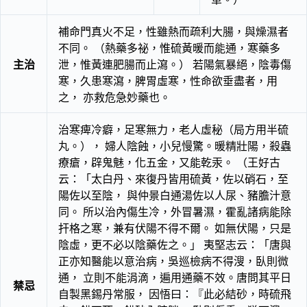
補命門真火不足，性雖熱而疏利大腸，與燥濕者
不同。 （熱藥多祕，惟硫黃暖而能通，寒藥多
主治
泄，惟黃連肥腸而止瀉。） 若陽氣暴絕，陰毒傷
寒，久患寒瀉，脾胃虛寒，性命欲垂盡者，用
之， 亦救危急妙藥也。
治寒痺冷癖，足寒無力，老人虛秘（局方用半硫
丸。）， 婦人陰蝕，小兒慢驚。暖精壯陽，殺蟲
療瘡，辟鬼魅，化五金，又能乾汞。 （王好古
云：「太白丹、來復丹皆用硫黃，佐以硝石，至
陽佐以至陰， 與仲景白通湯佐以人尿、豬膽汁意
同。 所以治內傷生冷，外冒暑濕，霍亂諸病能除
扞格之寒，兼有伏陽不得不爾。 如無伏陽，只是
陰虛，更不必以陰藥佐之。」 夷堅志云：「唐與
正亦知醫能以意治病，吳巡檢病不得溲，臥則微
通， 立則不能涓滴，遍用通藥不效。唐問其平日
禁忌
自製黑錫丹常服， 因悟曰：『此必結砂，時硫飛