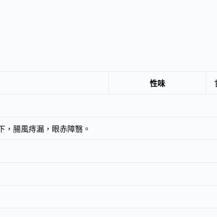
性味
下，腸風痔漏，眼赤障翳。