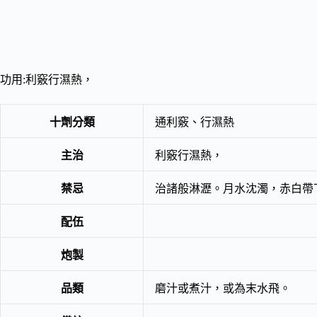
功用:利竅行濕熱，
十劑分類
通利竅、行濕熱
主治
利竅行濕熱，
禁忌
治諸般淋瀝。月水沈濁，赤白帶
配伍
炮製
品類
磨汁或煮汁，或為末水飛。