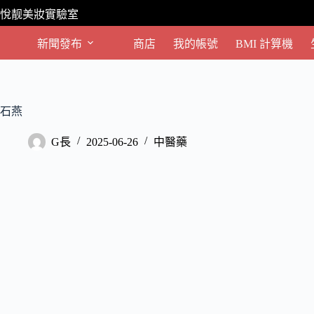
跳
悅靓美妝實驗室
至
主
新聞發布
商店
我的帳號
BMI 計算機
要
內
容
石燕
G長
2025-06-26
中醫藥