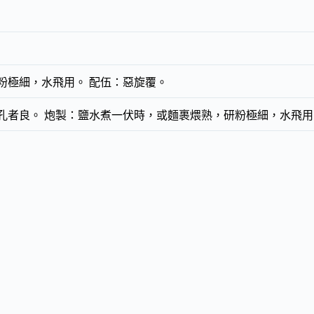
粉極細，水飛用。 配伍：惡旋覆。
孔者良。 炮製：鹽水煮一伏時，或麵裹煨熟，研粉極細，水飛用