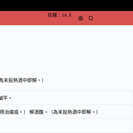
在線：14 人
（為末投熱酒中即解。）
鹹平。
用治瘍疽。） 解酒酸。（為末投熱酒中即解。）