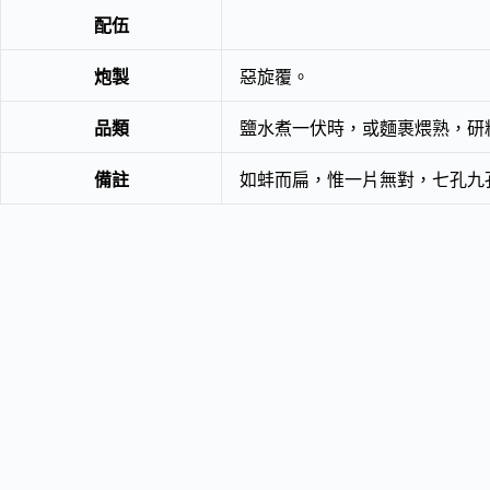
配伍
炮製
惡旋覆。
品類
鹽水煮一伏時，或麵裹煨熟，研
備註
如蚌而扁，惟一片無對，七孔九