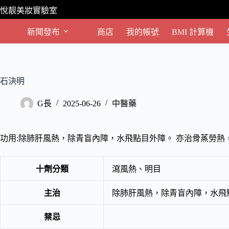
跳
悅靓美妝實驗室
至
主
新聞發布
商店
我的帳號
BMI 計算機
要
內
容
石決明
G長
2025-06-26
中醫藥
功用:除肺肝風熱，除青盲內障，水飛點目外障。 亦治骨蒸勞
十劑分類
瀉風熱、明目
主治
除肺肝風熱，除青盲內障，水飛
禁忌