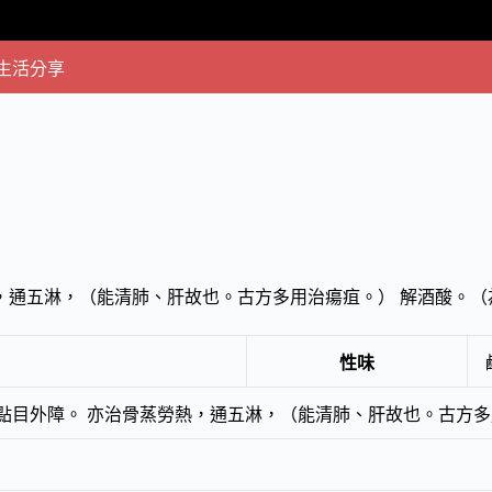
生活分享
熱，通五淋，（能清肺、肝故也。古方多用治瘍疽。） 解酒酸。
性味
點目外障。 亦治骨蒸勞熱，通五淋，（能清肺、肝故也。古方多