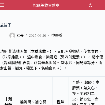
跳
悅靓美妝實驗室
至
主
要
益智子
內
容
G長
2025-06-26
中醫藥
功用:能濇精固氣（本草未載。），又能開發鬱結，使氣宣通。
（味辛能散。） 溫中進食，攝涎唾（胃冷則涎湧。）， 縮小便
（腎與膀胱相表裏，益智辛溫固腎。 鹽水炒，同烏藥等分，酒
煮山藥，糊丸，鹽湯下，名縮泉丸。）。
辛熱， 歸經：本
脾藥，兼入心、
腎。主君相二
十劑
火，補心氣、命
燥脾胃、補心腎
性味
分類
門、三焦之不