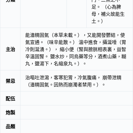
足。 （心為脾
母，補火故能生
土。）
能濇精固氣（本草未載。），又能開發鬱結，使
氣宣通。（味辛能散。） 溫中進食，攝涎唾（胃
主治
冷則涎湧。）， 縮小便（腎與膀胱相表裏，益智
辛溫固腎。 鹽水炒，同烏藥等分，酒煮山藥，糊
丸，鹽湯下，名縮泉丸。）。
治嘔吐泄瀉，客寒犯胃，冷氣腹痛， 崩帶泄精
禁忌
（濇精固氣。因熱而崩濁者禁用。）。
配伍
炮製
品類