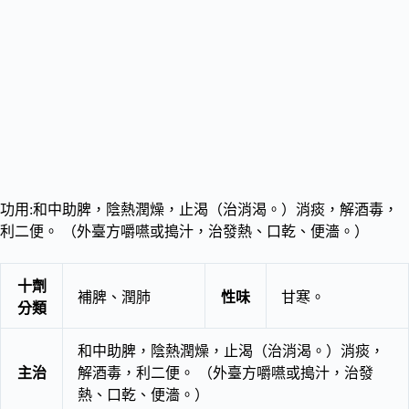
功用:和中助脾，陰熱潤燥，止渴（治消渴。）消痰，解酒毒，
利二便。 （外臺方嚼嚥或搗汁，治發熱、口乾、便濇。）
十劑
補脾、潤肺
性味
甘寒。
分類
和中助脾，陰熱潤燥，止渴（治消渴。）消痰，
主治
解酒毒，利二便。 （外臺方嚼嚥或搗汁，治發
熱、口乾、便濇。）