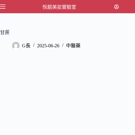
跳
悅靓美妝實驗室
至
主
要
甘蔗
內
容
G長
2025-06-26
中醫藥