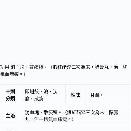
功用:消血塊，散痰積。（煆紅醋淬三次為末，醋膏丸，治一切
氣血癥瘕。）
十劑
即蚶殼，瀉、消
性味
甘鹹。
分類
癥、散痰
消血塊，散痰積。（煆紅醋淬三次為末，醋膏
主治
丸，治一切氣血癥瘕。）