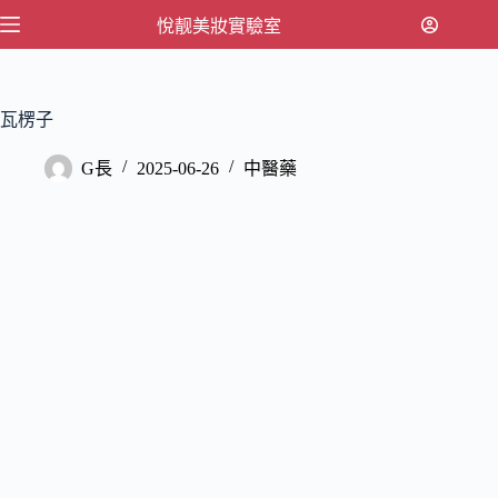
跳
悅靓美妝實驗室
至
主
要
瓦楞子
內
容
G長
2025-06-26
中醫藥