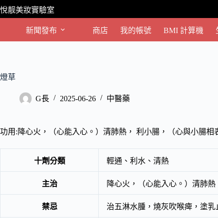
跳
悅靓美妝實驗室
至
主
新聞發布
商店
我的帳號
BMI 計算機
要
內
容
燈草
G長
2025-06-26
中醫藥
功用:降心火，（心能入心。）清肺熱， 利小腸，（心與小腸相
十劑分類
輕通、利水、清熱
主治
降心火，（心能入心。）清肺熱
禁忌
治五淋水腫，燒灰吹喉痺，塗乳