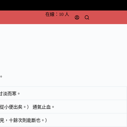
在線：10 人
。
甘淡而寒。
從小便出矣。） 通氣止血。
可見，十餘次則能斷也。）