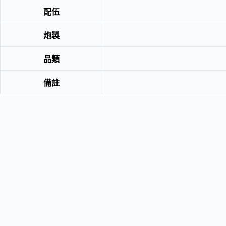
配伍
炮製
品類
備註