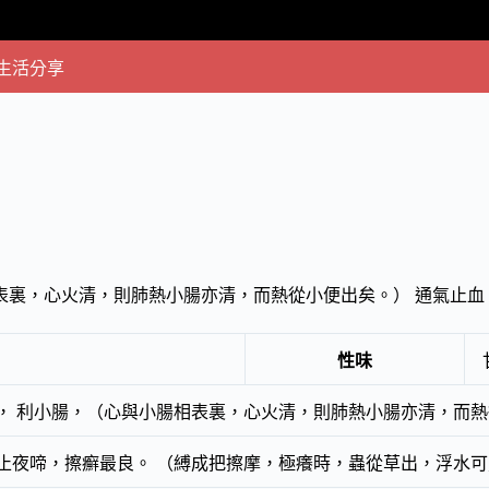
生活分享
表裏，心火清，則肺熱小腸亦清，而熱從小便出矣。） 通氣止血
性味
， 利小腸，（心與小腸相表裏，心火清，則肺熱小腸亦清，而熱
止夜啼，擦癬最良。 （縛成把擦摩，極癢時，蟲從草出，浮水