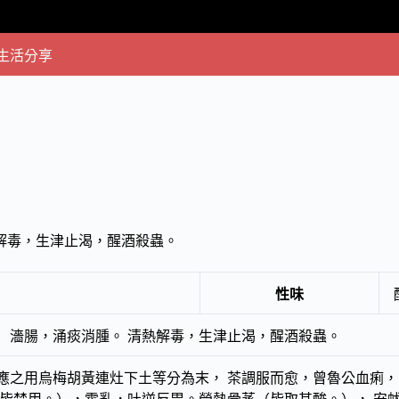
生活分享
解毒，生津止渴，醒酒殺蟲。
性味
）濇腸，涌痰消腫。 清熱解毒，生津止渴，醒酒殺蟲。
應之用烏梅胡黃連灶下土等分為末， 茶調服而愈，曾魯公血痢，