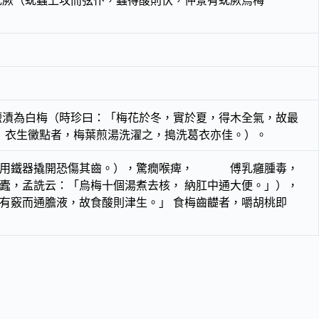
蚘厥（蚘蟲上攻而弦仆，蟲得酸則伏，仲景有蚘厥烏梅
鹽漬為白梅（時珍曰：「梅花於冬，實於夏，得木全氣，故最
。 衣生黴點者，梅葉煎湯洗濯之，搗洗葛衣亦佳。）。
，若用鐵器撬開恐傷其齒。），驚癇喉痺， 傅乳癰腫毒，
蠹，孟詵云：「烏梅十個湯煮去核， 納肛中通大便。」），
有竅而通膽液，故食酸則津生。」 食梅齒齼者，嚼胡桃即