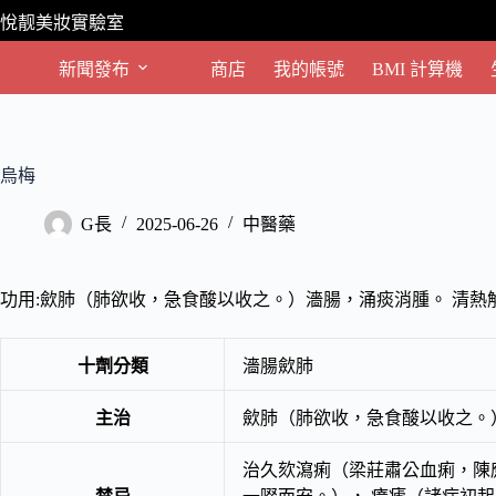
跳
悅靓美妝實驗室
至
主
新聞發布
商店
我的帳號
BMI 計算機
要
內
容
烏梅
G長
2025-06-26
中醫藥
功用:歛肺（肺欲收，急食酸以收之。）濇腸，涌痰消腫。 清熱
十劑分類
濇腸歛肺
主治
歛肺（肺欲收，急食酸以收之。
治久欬瀉痢（梁莊肅公血痢，陳