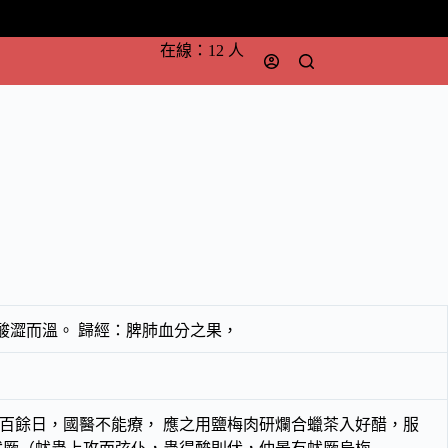
在線：12 人
酸澀而溫。 歸經：脾肺血分之果，
百餘日，國醫不能療， 應之用鹽梅肉研爛合蠟茶入好醋，服