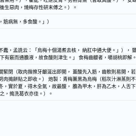
起皆禁用。），霍亂，吐逆反胃。勞熱骨蒸（皆取其酸。）， 安
瘡後生惡肉，燒梅存性研末傅之。）。
，筋病無，多食酸。」）
不蠹，孟詵云：「烏梅十個湯煮去核， 納肛中通大便。」）， 
舌下有竅而通膽液，故食酸則津生。」 食梅齒齼者，嚼胡桃即解
牙關緊閉（取肉揩擦牙齦涎出即開， 蓋酸先入筋，齒軟則易開
努肉搗餅貼之即收。） 炮製：青梅薰黑為烏梅（稻灰汁淋蒸則不
冬，實於夏，得木全氣，故最酸， 膽為甲木，肝為乙木，人舌下
濯之，搗洗葛衣亦佳。）。