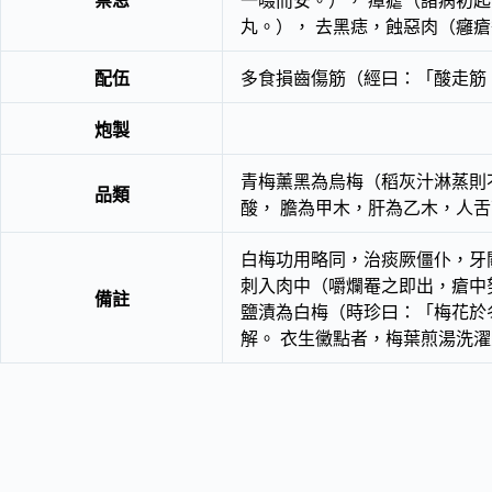
禁忌
一啜而安。）， 瘴瘧（諸病初
丸。）， 去黑痣，蝕惡肉（癰
配伍
多食損齒傷筋（經曰：「酸走筋
炮製
青梅薰黑為烏梅（稻灰汁淋蒸則
品類
酸， 膽為甲木，肝為乙木，人
白梅功用略同，治痰厥僵仆，
刺入肉中（嚼爛罨之即出，瘡中
備註
鹽漬為白梅（時珍曰：「梅花於
解。 衣生黴點者，梅葉煎湯洗