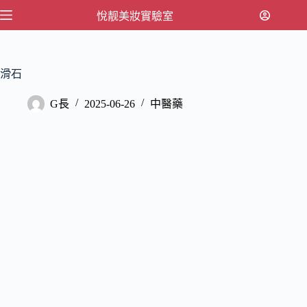
跳
悅靓美妝實驗室
至
主
要
滑石
內
容
G長
2025-06-26
中醫藥