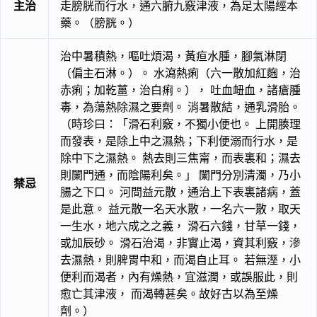
主治
走膀胱而行水，通六腑九竅津液，為足太陽經本
藥。（膀胱。）
治中暑積熱，嘔吐煩渴，黃疸水腫，腳氣淋閉
（偏主石淋。）。 水瀉熱痢（六一散加紅麴，治
赤痢；加乾薑，治白痢。）， 吐血衄血，諸瘡腫
毒，為蕩熱除濕之要劑。 消暑散結，通乳滑胎。
（時珍曰：「滑石利竅，不獨小便也。 上開腠理
而發表，是除上中之濕熱；下利便溺而行水，是
除中下之濕熱。 熱去則三焦甯，而表裏和；濕去
則闌門通，而陰陽利矣。」 闌門分別清濁，乃小
禁忌
腸之下口。 河間益元散，通治上下表裏諸病，蓋
是此意。 益元散一名天水散，一名六一散，取天
一生水，地六成之之義， 滑石六錢，甘草一錢，
或加辰砂。 滑石治渴，非實止渴，資其利竅，滲
去濕熱，則脾胃中和，而渴自止耳。 若無溼，小
便利而渴者，內有燥熱，宜滋潤，或誤服此，則
愈亡其津液， 而渴轉甚矣。故好古以為至燥
劑。）