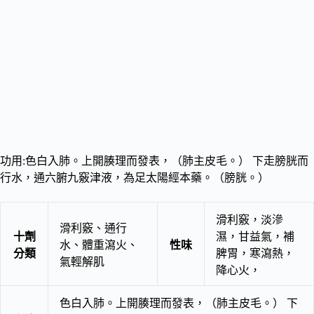
功用:色白入肺。上開腠理而發表，（肺主皮毛。） 下走膀胱而
行水，通六腑九竅津液，為足太陽經本藥。（膀胱。）
滑利竅，淡滲
滑利竅、通行
十劑
濕，甘益氣，補
水、體重瀉火、
性味
分類
脾胃，寒瀉熱，
氣輕解肌
降心火，
色白入肺。上開腠理而發表，（肺主皮毛。） 下