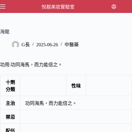
跳
悅靓美妝實驗室
至
主
要
海龍
內
容
G長
2025-06-26
中醫藥
功用:功同海馬，而力能倍之。
十劑
性味
分類
主治
功同海馬，而力能倍之。
禁忌
配伍