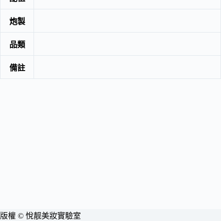
炮製
品類
備註
版權 © 悅靓美妝實驗室