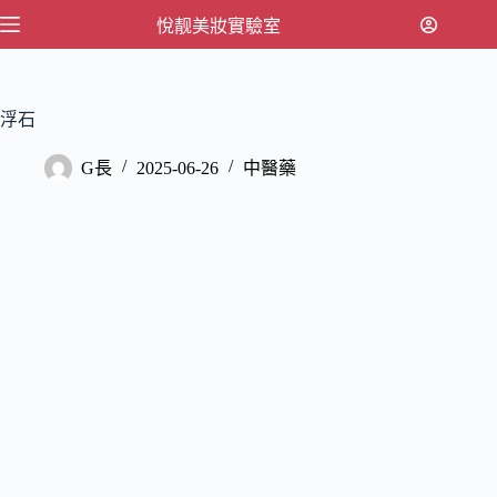
跳
悅靓美妝實驗室
至
主
要
浮石
內
容
G長
2025-06-26
中醫藥