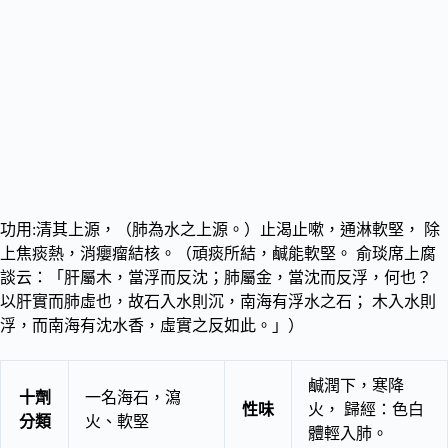
功用:清其上源，（肺為水之上源。）止渴止嗽，通淋軟堅， 除
上焦痰熱，消癭瘤結核。（頑痰所結，鹹能軟堅。 俞琰席上腐
談云：「肝屬木，當浮而反沈；肺屬金，當沈而反浮，何也？
以肝實而肺虛也，故石入水則沉，南海有浮水之石； 木入水則
浮，而南海有沈水香，虛實之反如此。」）
鹹潤下，寒降
十劑
一名海石，瀉
性味
火， 歸經：色白
分類
火、軟堅
體輕入肺。