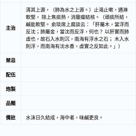
清其上源，（肺為水之上源。）止渴止嗽，通淋
軟堅， 除上焦痰熱，消癭瘤結核。（頑痰所結，
鹹能軟堅。 俞琰席上腐談云：「肝屬木，當浮而
主治
反沈；肺屬金，當沈而反浮，何也？ 以肝實而肺
虛也，故石入水則沉，南海有浮水之石； 木入水
則浮，而南海有沈水香，虛實之反如此。」）
禁忌
配伍
炮製
品類
備註
水沫日久結成，海中者，味鹹更良。