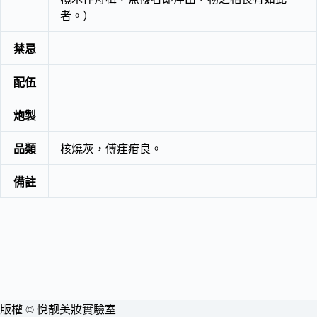
者。）
禁忌
配伍
炮製
品類
核燒灰，傅疰疳良。
備註
版權 © 悅靓美妝實驗室