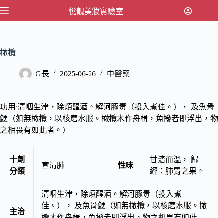
跳
悅靓美妝實驗室
至
主
要
橄欖
內
容
G長
2025-06-26
中醫藥
功用:清咽生津，除煩醒酒。解河豚毒（投入煮佳。）， 及魚骨
鯁（如無橄欖，以核磨水服。橄欖木作舟楫，魚撥者即浮出，物
之相畏有如此者。）
十劑
甘濇而溫， 歸
宣清肺
性味
分類
經：肺胃之果。
清咽生津，除煩醒酒。解河豚毒（投入煮
佳。）， 及魚骨鯁（如無橄欖，以核磨水服。橄
主治
欖木作舟楫，魚撥者即浮出，物之相畏有如此